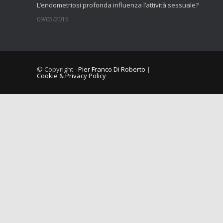
L’endometriosi profonda influenza l’attività sessuale?
09/05/2015
La fibromialgia include sintomi cognitivi
11/09/2014
© Copyright -
Pier Franco Di Roberto
|
Cookie & Privacy Policy
Comorbilità tra dolore muscolo scheletrico cronico e vulvodini
10/09/2014