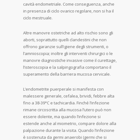
cavità endometriale. Come conseguenza, anche
in presenza di ciclo ovarico regolare, non si ha il
ciclo mestruale.
Altre manovre ostetriche ad alto rischio sono gli
aborti, soprattutto quelli clandestini che non
offrono garanzie sull’igiene degli strumenti, o
l’amnioscopia; inoltre gli interventi chirurgici o le
manovre diagnostiche invasive come il curettage,
l’isteroscopia e la salpingografia comportano il
superamento della barriera mucosa cervicale.
L’endometrite puerperale si manifesta con
malessere generale, cefalea, brividi, febbre alta
fino a 38-39°C e tachicardia. Finché l’infezione
rimane circoscritta alla mucosa l’utero può non
essere dolente, ma quando l’infezione si
estende anche al miometrio, compare dolore alla
palpazione durante la visita. Quando l’infezione
è sostenuta da germi anaerobi (germi che si