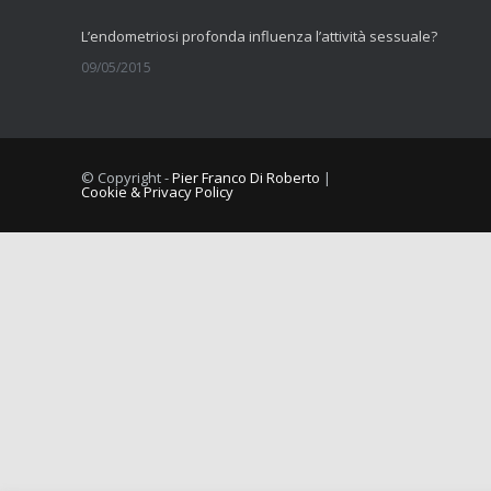
L’endometriosi profonda influenza l’attività sessuale?
09/05/2015
La fibromialgia include sintomi cognitivi
11/09/2014
© Copyright -
Pier Franco Di Roberto
|
Cookie & Privacy Policy
Comorbilità tra dolore muscolo scheletrico cronico e vulvodini
10/09/2014