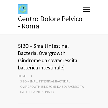
Centro Dolore Pelvico
- Roma
SIBO – Small Intestinal
Bacterial Overgrowth
(sindrome da sovracrescita
batterica intestinale)
HOME
SIBO – SMALL INTESTINAL BACTERIAL
OVERGROWTH (SINDROME DA SOVRACRESCITA
BATTERICA INTESTINALE)