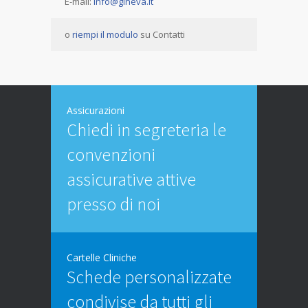
E-mail:
info@gineva.it
o
riempi il modulo
su Contatti
Assicurazioni
Chiedi in segreteria le
convenzioni
assicurative attive
presso di noi
Cartelle Cliniche
Schede personalizzate
condivise da tutti gli