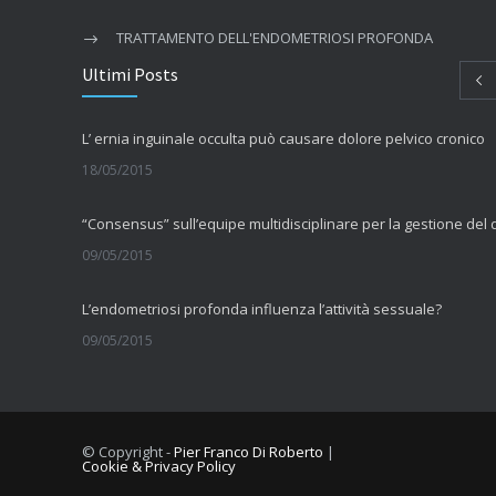
TRATTAMENTO DELL'ENDOMETRIOSI PROFONDA
Ultimi Posts
L’ ernia inguinale occulta può causare dolore pelvico cronico
18/05/2015
09/05/2015
L’endometriosi profonda influenza l’attività sessuale?
09/05/2015
La fibromialgia include sintomi cognitivi
11/09/2014
© Copyright -
Pier Franco Di Roberto
|
Cookie & Privacy Policy
Comorbilità tra dolore muscolo scheletrico cronico e vulvodini