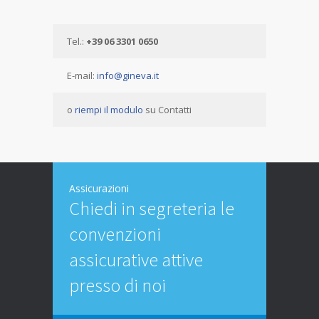
Tel.:
+39 06 3301 0650
E-mail:
info@gineva.it
o
riempi il modulo
su Contatti
Assicurazioni
Chiedi in segreteria le
convenzioni
assicurative attive
presso di noi