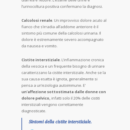
diarrea e febbre. L’esame delle urine e
l’urinocoltura positiva confermano la diagnosi.
Calcolosi renale
. Un improvviso dolore acuto al
fianco che s’irradia all’addome anteriore è il
sintomo più comune della calcolosi urinaria. Il
dolore è estremamente severo accompagnato
da nausea e vomito.
Cistite interstiziale
. L’infiammazione cronica
della vescica e un frequente bisogno di urinare
caratterizzano la cistite interstiziale. Anche se la
sua causa esatta è ignota, generalmente si
pensa a un’eziologia autoimmune. E’
un’affezione sottostimata dalle donne con
dolore pelvico,
infatti solo il 20% delle cistiti
interstiziali vengono correttamente
diagnosticate.
Sintomi della cistite interstiziale.