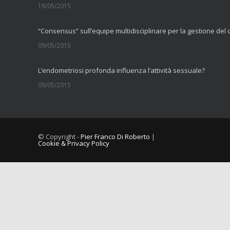
18/05/2015
09/05/2015
L’endometriosi profonda influenza l’attività sessuale?
09/05/2015
La fibromialgia include sintomi cognitivi
11/09/2014
© Copyright -
Pier Franco Di Roberto
|
Cookie & Privacy Policy
Comorbilità tra dolore muscolo scheletrico cronico e vulvodini
10/09/2014