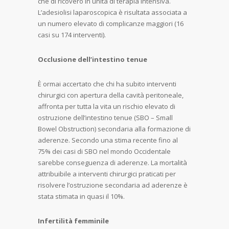
che di ricovero in unità di terapia intensiva.
L’adesiolisi laparoscopica è risultata associata a
un numero elevato di complicanze maggiori (16
casi su 174 interventi).
Occlusione dell’intestino tenue
È ormai accertato che chi ha subito interventi
chirurgici con apertura della cavità peritoneale,
affronta per tutta la vita un rischio elevato di
ostruzione dell’intestino tenue (SBO – Small
Bowel Obstruction) secondaria alla formazione di
aderenze. Secondo una stima recente fino al
75% dei casi di SBO nel mondo Occidentale
sarebbe conseguenza di aderenze. La mortalità
attribuibile a interventi chirurgici praticati per
risolvere l’ostruzione secondaria ad aderenze è
stata stimata in quasi il 10%.
Infertilità femminile