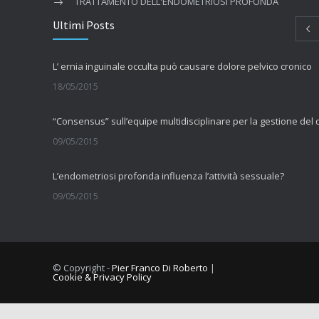
TRATTAMENTO DELL'ENDOMETRIOSI PROFONDA
Ultimi Posts
L’ ernia inguinale occulta può causare dolore pelvico cronico
18/05/2015
09/05/2015
L’endometriosi profonda influenza l’attività sessuale?
09/05/2015
La fibromialgia include sintomi cognitivi
11/09/2014
© Copyright -
Pier Franco Di Roberto
|
Cookie & Privacy Policy
Comorbilità tra dolore muscolo scheletrico cronico e vulvodini
10/09/2014