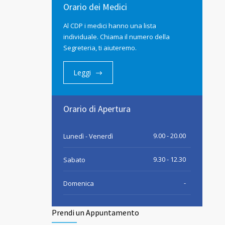
Orario dei Medici
Al CDP i medici hanno una lista
individuale. Chiama il numero della
Segreteria, ti aiuteremo.
Leggi
Orario di Apertura
9.00 - 20.00
Lunedì - Venerdì
9.30 - 12.30
Sabato
-
Domenica
Prendi un Appuntamento