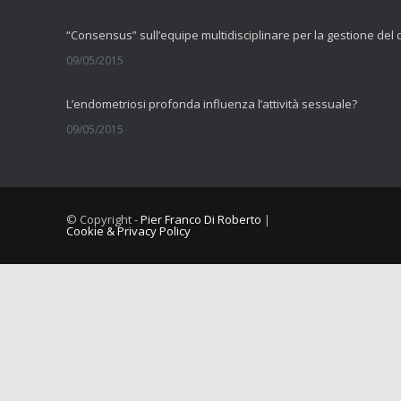
09/05/2015
L’endometriosi profonda influenza l’attività sessuale?
09/05/2015
La fibromialgia include sintomi cognitivi
11/09/2014
© Copyright -
Pier Franco Di Roberto
|
Cookie & Privacy Policy
Comorbilità tra dolore muscolo scheletrico cronico e vulvodini
10/09/2014