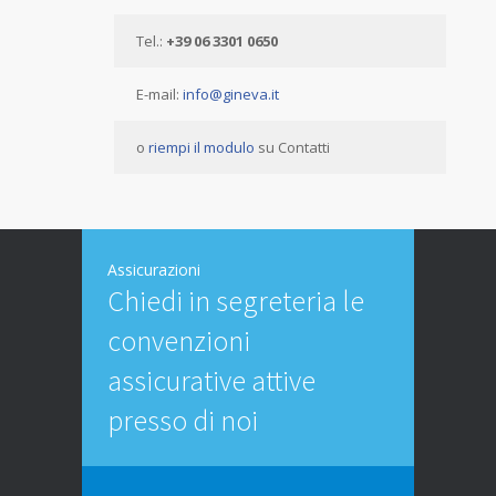
Tel.:
+39 06 3301 0650
E-mail:
info@gineva.it
o
riempi il modulo
su Contatti
Assicurazioni
Chiedi in segreteria le
convenzioni
assicurative attive
presso di noi