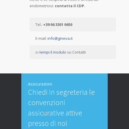
endometriosi:
contatta il CDP.
Tel.:
+39 06 3301 0650
E-mail:
info@gineva.it
o
riempi il modulo
su Contatti
Assicurazioni
Chiedi in segreteria le
convenzioni
assicurative attive
presso di noi