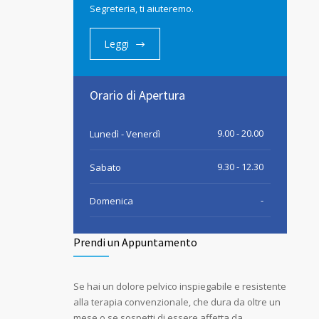
Segreteria, ti aiuteremo.
Leggi
Orario di Apertura
9.00 - 20.00
Lunedì - Venerdì
9.30 - 12.30
Sabato
-
Domenica
Prendi un Appuntamento
Se hai un dolore pelvico inspiegabile e resistente
alla terapia convenzionale, che dura da oltre un
mese o se sospetti di essere affetta da