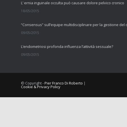
L’ ernia inguinale occulta può causare dolore pelvico cronico
18/05/2015
09/05/2015
L’endometriosi profonda influenza l’attività sessuale?
09/05/2015
La fibromialgia include sintomi cognitivi
11/09/2014
© Copyright -
Pier Franco Di Roberto
|
Cookie & Privacy Policy
Comorbilità tra dolore muscolo scheletrico cronico e vulvodini
10/09/2014