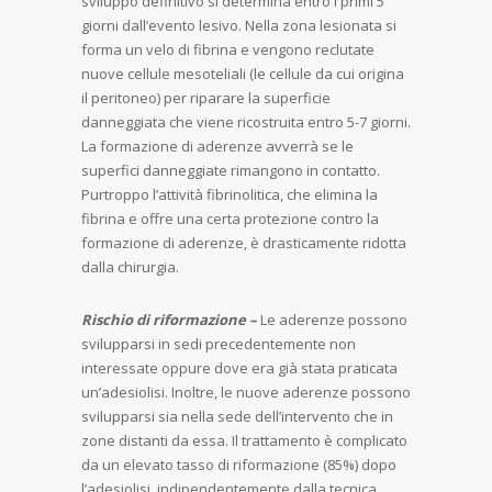
sviluppo definitivo si determina entro i primi 5
giorni dall’evento lesivo. Nella zona lesionata si
forma un velo di fibrina e vengono reclutate
nuove cellule mesoteliali (le cellule da cui origina
il peritoneo) per riparare la superficie
danneggiata che viene ricostruita entro 5-7 giorni.
La formazione di aderenze avverrà se le
superfici danneggiate rimangono in contatto.
Purtroppo l’attività fibrinolitica, che elimina la
fibrina e offre una certa protezione contro la
formazione di aderenze, è drasticamente ridotta
dalla chirurgia.
Rischio di riformazione –
Le aderenze possono
svilupparsi in sedi precedentemente non
interessate oppure dove era già stata praticata
un’adesiolisi. Inoltre, le nuove aderenze possono
svilupparsi sia nella sede dell’intervento che in
zone distanti da essa. Il trattamento è complicato
da un elevato tasso di riformazione (85%) dopo
l’adesiolisi, indipendentemente dalla tecnica