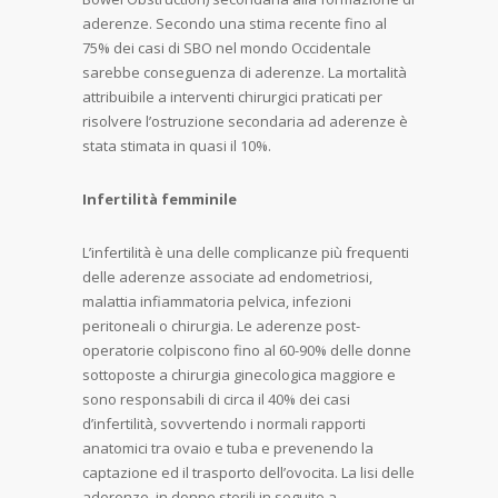
aderenze. Secondo una stima recente fino al
75% dei casi di SBO nel mondo Occidentale
sarebbe conseguenza di aderenze. La mortalità
attribuibile a interventi chirurgici praticati per
risolvere l’ostruzione secondaria ad aderenze è
stata stimata in quasi il 10%.
Infertilità femminile
L’infertilità è una delle complicanze più frequenti
delle aderenze associate ad endometriosi,
malattia infiammatoria pelvica, infezioni
peritoneali o chirurgia. Le aderenze post-
operatorie colpiscono fino al 60-90% delle donne
sottoposte a chirurgia ginecologica maggiore e
sono responsabili di circa il 40% dei casi
d’infertilità, sovvertendo i normali rapporti
anatomici tra ovaio e tuba e prevenendo la
captazione ed il trasporto dell’ovocita. La lisi delle
aderenze, in donne sterili in seguito a