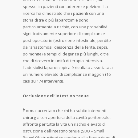
spesso, in pazienti con aderenze pelviche. La
ricerca ha dimostrato che i pazienti con una
storia di tre o più laparotomie sono
particolarmente a rischio, con una probabilità
significativamente superiore di complicanze
post-operatorie (ostruzione intestinale, perdite
dall’anastomosi, deiscenza della ferita, sepsi,
polmonite) e tempi di degenza più lunghi, oltre
che di ricovero in unità di terapia intensiva.
L’adesiolisi laparoscopica è risultata associata a
un numero elevato di complicanze maggiori (16
casi su 174 interventi).
Occlusione dell’intestino tenue
È ormai accertato che chi ha subito interventi
chirurgici con apertura della cavità peritoneale,
affronta per tutta la vita un rischio elevato di
ostruzione dell’intestino tenue (SBO – Small
Bowel Obstruction) secondaria alla formazione di