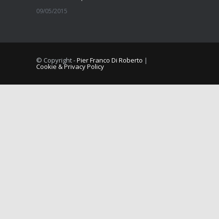
09/05/2015
La fibromialgia include sintomi cognitivi
11/09/2014
© Copyright -
Pier Franco Di Roberto
|
Cookie & Privacy Policy
Comorbilità tra dolore muscolo scheletrico cronico e vulvodini
10/09/2014