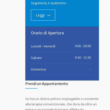
Segreteria, ti aiuteremo.
Leggi
Orario di Apertura
9.00 - 20.00
Lunedì - Venerdì
9.30 - 12.30
Sabato
-
Domenica
Prendi un Appuntamento
Se hai un dolore pelvico inspiegabile e resistente
alla terapia convenzionale, che dura da oltre un
mese o se sospetti di essere affetta da