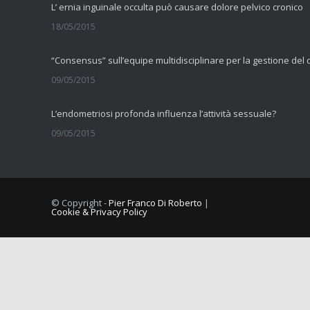
L’ ernia inguinale occulta può causare dolore pelvico cronico
18/05/2015
09/05/2015
L’endometriosi profonda influenza l’attività sessuale?
09/05/2015
La fibromialgia include sintomi cognitivi
11/09/2014
© Copyright -
Pier Franco Di Roberto
|
Cookie & Privacy Policy
Comorbilità tra dolore muscolo scheletrico cronico e vulvodini
10/09/2014