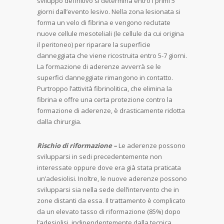
sviluppo definitivo si determina entro i primi 5
giorni dall’evento lesivo. Nella zona lesionata si
forma un velo di fibrina e vengono reclutate
nuove cellule mesoteliali (le cellule da cui origina
il peritoneo) per riparare la superficie
danneggiata che viene ricostruita entro 5-7 giorni.
La formazione di aderenze avverrà se le
superfici danneggiate rimangono in contatto.
Purtroppo l’attività fibrinolitica, che elimina la
fibrina e offre una certa protezione contro la
formazione di aderenze, è drasticamente ridotta
dalla chirurgia.
Rischio di riformazione –
Le aderenze possono
svilupparsi in sedi precedentemente non
interessate oppure dove era già stata praticata
un’adesiolisi. Inoltre, le nuove aderenze possono
svilupparsi sia nella sede dell’intervento che in
zone distanti da essa. Il trattamento è complicato
da un elevato tasso di riformazione (85%) dopo
l’adesiolisi, indipendentemente dalla tecnica