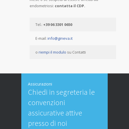
endometriosi:
contatta il CDP.
Tel.:
+39 06 3301 0650
E-mail:
info@gineva.it
o
riempi il modulo
su Contatti
Assicurazioni
Chiedi in segreteria le
convenzioni
assicurative attive
presso di noi