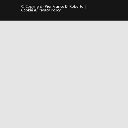
© Copyright -
Pier Franco Di Roberto
|
Cookie & Privacy Policy
Comorbilità tra dolore muscolo scheletrico cronico e vulvodini
10/09/2014