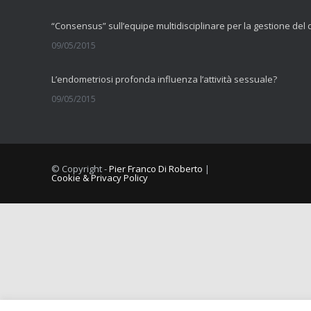
09/05/2015
L’endometriosi profonda influenza l’attività sessuale?
09/05/2015
La fibromialgia include sintomi cognitivi
11/09/2014
© Copyright -
Pier Franco Di Roberto
|
Cookie & Privacy Policy
Comorbilità tra dolore muscolo scheletrico cronico e vulvodini
10/09/2014