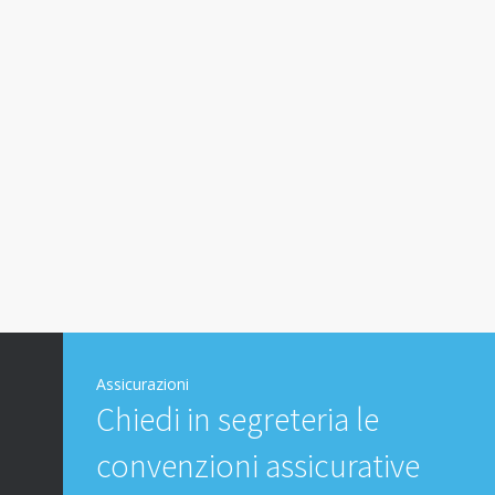
Assicurazioni
Chiedi in segreteria le
convenzioni assicurative