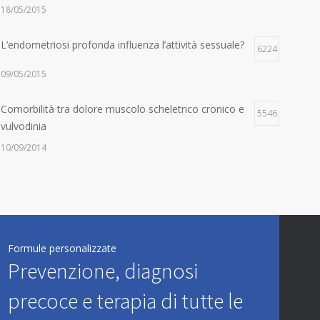
18/05/2015
L’endometriosi profonda influenza l’attività sessuale?
6224
09/05/2015
Comorbilità tra dolore muscolo scheletrico cronico e
5546
vulvodinia
10/09/2014
Olio di Cocco
5345
20/07/2014
La fibromialgia include sintomi cognitivi
Formule personalizzate
5310
Prevenzione, diagnosi
11/09/2014
precoce e terapia di tutte le