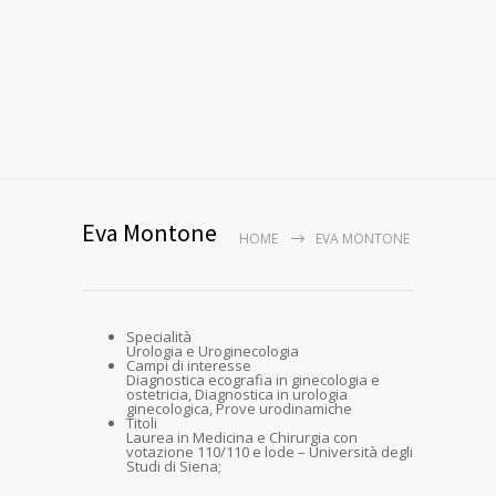
Eva Montone
HOME
EVA MONTONE
Specialità
Urologia e Uroginecologia
Campi di interesse
Diagnostica ecografia in ginecologia e
ostetricia, Diagnostica in urologia
ginecologica, Prove urodinamiche
Titoli
Laurea in Medicina e Chirurgia con
votazione 110/110 e lode – Università degli
Studi di Siena;