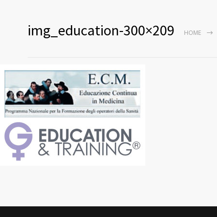
img_education-300×209
HOME